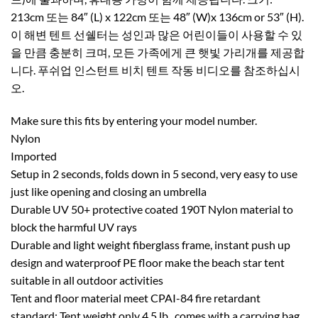
213cm 또는 84″ (L) x 122cm 또는 48″ (W)x 136cm or 53″ (H).
이 해변 텐트 선쉘터는 성인과 많은 어린이들이 사용할 수 있
을 만큼 충분히 크며, 모든 가족에게 큰 햇빛 가리개를 제공합
니다. 푸쉬업 인스턴트 비치 텐트 작동 비디오를 참조하십시
오.
Make sure this fits by entering your model number.
Nylon
Imported
Setup in 2 seconds, folds down in 5 second, very easy to use
just like opening and closing an umbrella
Durable UV 50+ protective coated 190T Nylon material to
block the harmful UV rays
Durable and light weight fiberglass frame, instant push up
design and waterproof PE floor make the beach star tent
suitable in all outdoor activities
Tent and floor material meet CPAI-84 fire retardant
standard; Tent weight only 4.5 lb., comes with a carrying bag