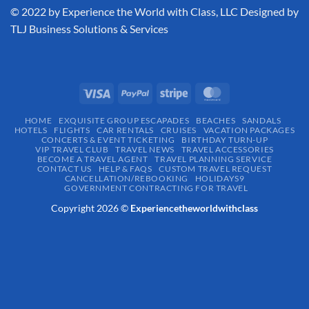
​© 2022 by Experience the World with Class, LLC Designed by
TLJ Business Solutions & Services
HOME
EXQUISITE GROUP ESCAPADES​
BEACHES
SANDALS
HOTELS
FLIGHTS
CAR RENTALS
CRUISES
VACATION PACKAGES
CONCERTS & EVENT TICKETING
BIRTHDAY TURN-UP
VIP TRAVEL CLUB
TRAVEL NEWS
TRAVEL ACCESSORIES
BECOME A TRAVEL AGENT
TRAVEL PLANNING SERVICE
CONTACT US
HELP & FAQS
CUSTOM TRAVEL REQUEST
CANCELLATION/REBOOKING
HOLIDAYS9
GOVERNMENT CONTRACTING FOR TRAVEL
Copyright 2026 ©
Experiencetheworldwithclass