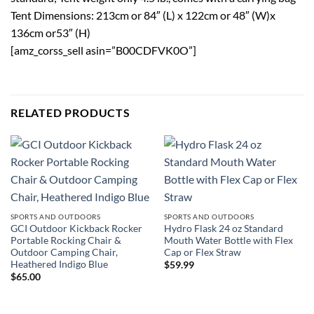
Tent Dimensions: 213cm or 84″ (L) x 122cm or 48″ (W)x
136cm or53″ (H)
[amz_corss_sell asin=”B00CDFVK0O”]
RELATED PRODUCTS
SPORTS AND OUTDOORS
SPORTS AND OUTDOORS
GCI Outdoor Kickback Rocker
Hydro Flask 24 oz Standard
Portable Rocking Chair &
Mouth Water Bottle with Flex
Outdoor Camping Chair,
Cap or Flex Straw
Heathered Indigo Blue
$
59.99
$
65.00